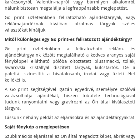
karácsonyról, Valentin-napról vagy bármilyen alkalomról,
nálunk biztosan megtalálja a legfrappánsabb meglepetést.
Go print üzleteinkben feliratozható ajándéktárgyak, vagy
reklámajándéknak kiválóan alkalmas tárgyak széles
választékát kínáljuk.
Mitől különleges egy Go print-es feliratozott ajándéktárgy?
Go print üzleteinkben a feliratozható reklám- és
ajándéktárgyaink között megtalálható a kedves aranyos saját
fényképpel ellátható pólóba öltöztetett plüssmackó, tollak,
Swarovski kristállyal díszített tárgyak, kulcstartók. De a
palettát színesítik a hivatalosabb, irodai vagy üzleti élet
kellékéi is.
A Go print segítségével igazán egyedivé, személyre szólóvá
varázsolhatja ajándékát, hiszen többféle technológiával
tudunk rányomtatni vagy gravírozni az Ön által kiválasztott
tárgyra.
Lássunk néhány példát az eljárásokra és az ajándéktárgyakra!
Saját fénykép a meglepetésen
Szublimációs eljárással az Ön által megadott képet, ábrát vagy