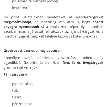
plüssmacira húzható pólóra;
képkeretre.
Go print üzleteinkben mindezeket az ajándéktárgyakat
megvásárolhatja
, de lehetőség van arra is, hogy
hozott
anyagra nyomtassuk
rá a kiválasztott képet. Ilyen esetben
azonban más eljárással feliratozzuk az ajándéktárgyat és a
hozott anyagnak meg kell felelnie bizonyos kritériumoknak.
Gravírozott üzenet a meglepetésen
Személyre szóló ajándékait gravírozással teheti még
egyedibbé. Go print üzleteinkben
fém, fa és üvegtárgyak
gravírozását vállaljuk.
Fém tárgyaink:
pipere tükör,
toll,
flaska,
pénzcsipesz.