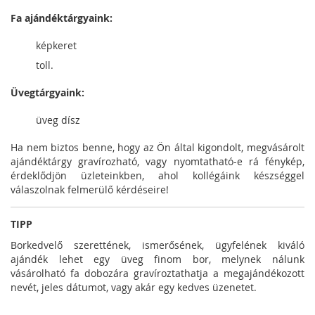
Fa ajándéktárgyaink:
képkeret
toll.
Üvegtárgyaink:
üveg dísz
Ha nem biztos benne, hogy az Ön által kigondolt, megvásárolt
ajándéktárgy gravírozható, vagy nyomtatható-e rá fénykép,
érdeklődjön üzleteinkben, ahol kollégáink készséggel
válaszolnak felmerülő kérdéseire!
TIPP
Borkedvelő szerettének, ismerősének, ügyfelének kiváló
ajándék lehet egy üveg finom bor, melynek nálunk
vásárolható fa dobozára gravíroztathatja a megajándékozott
nevét, jeles dátumot, vagy akár egy kedves üzenetet.