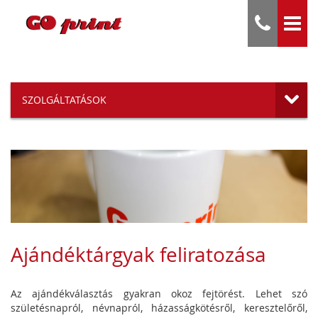
SZOLGÁLTATÁSOK
Ajándéktárgyak feliratozása
Az ajándékválasztás gyakran okoz fejtörést. Lehet szó
születésnapról, névnapról, házasságkötésről, keresztelőről,