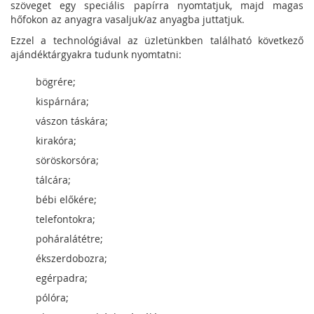
szöveget egy speciális papírra nyomtatjuk, majd magas
hőfokon az anyagra vasaljuk/az anyagba juttatjuk.
Ezzel a technológiával az üzletünkben található következő
ajándéktárgyakra tudunk nyomtatni:
bögrére;
kispárnára;
vászon táskára;
kirakóra;
söröskorsóra;
tálcára;
bébi előkére;
telefontokra;
poháralátétre;
ékszerdobozra;
egérpadra;
pólóra;